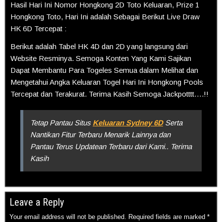
Hasil Hari Ini Nomor Hongkong 2D Toto Keluaran, Prize 1
Hongkong Toto, Hari Ini adalah Sebagai Berikut Live Draw
HK 6D Tercepat :
Berikut adalah Tabel HK 4D dan 2D yang langsung dari
Website Resminya. Semoga Konten Yang Kami Sajikan
Dapat Membantu Para Togeles Semua dalam Melihat dan
Mengetahui Angka Keluaran Togel Hari Ini Hongkong Pools
Tercepat dan Terakurat. Terima Kasih Semoga Jackpotttt….!!
Tetap Pantau Situs
Keluaran Sydney 6D
Serta
Nantikan Fitur Terbaru Menarik Lainnya dan
Pantau Terus Updatean Terbaru dari Kami.. Terima
Kasih
Leave a Reply
Your email address will not be published.
Required fields are marked
*