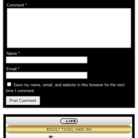
Comment
*
Name
*
Email
*
Save my name, email, and website in this browser for the next
time I comment.