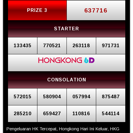
637716
PRIZE 3
STARTER
133435
770521
263118
971731
CONSOLATION
572015
580904
057994
875487
285210
659427
110816
544114
Pengeluaran HK Tercepat, Hongkong Hari Ini Keluar, HKG