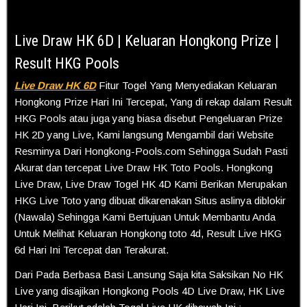
Live Draw HK 6D | Keluaran Hongkong Prize |
Result HKG Pools
Live Draw HK 6D
Fitur Togel Yang Menyediakan Keluaran
Hongkong Prize Hari Ini Tercepat, Yang di rekap dalam Result
HKG Pools atau juga yang biasa disebut Pengeluaran Prize
HK 2D yang Live, Kami langsung Mengambil dari Website
Resminya Dari Hongkong-Pools.com Sehingga Sudah Pasti
Akurat dan tercepat Live Draw HK Toto Pools. Hongkong
Live Draw, Live Draw Togel HK 4D Kami Berikan Merupakan
HKG Live Toto yang dibuat dikarenakan Situs aslinya diblokir
(Nawala) Sehingga Kami Bertujuan Untuk Membantu Anda
Untuk Melihat Keluaran Hongkong toto 4d, Result Live HKG
6d Hari Ini Tercepat dan Terakurat.
Dari Pada Berbasa Basi Lansung Saja kita Saksikan No HK
Live yang disajikan Hongkong Pools 4D Live Draw, HK Live