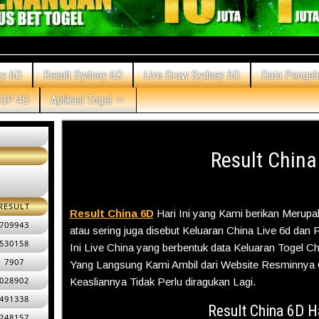
ey 6D
Result Sydney 6D
Live Draw Sydney 6D
Data Pengel
GP 4D
Aplikasi Togel
Result China
Result China 6D
Hari Ini yang Kami berikan Merupa
atau sering juga disebut Keluaran China Live 6d dan
Ini Live China yang berbentuk data Keluaran Togel Ch
Yang Langsung Kami Ambil dari Website Resminnya
Keasliannya Tidak Perlu diragukan Lagi.
Result China 6D H