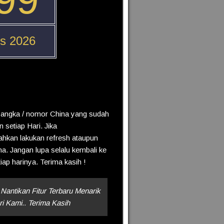
n angka / nomor China yang sudah
setiap Hari. Jika
lahkan lakukan refresh ataupun
 Jangan lupa selalu kembali ke
ap harinya. Terima kasih !
Nantikan Fitur Terbaru Menarik
i Kami.. Terima Kasih