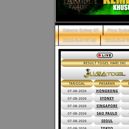
Keluaran Sydney 6D
Prize Sydn
KELUARAN HK 6D
KELUARAN S