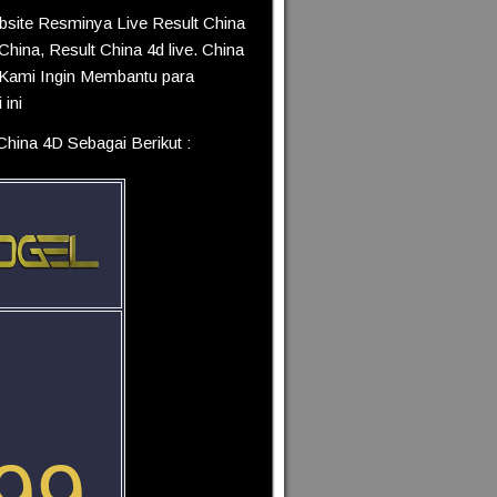
site Resminya Live Result China
hina, Result China 4d live. China
ga Kami Ingin Membantu para
ini
hina 4D Sebagai Berikut :