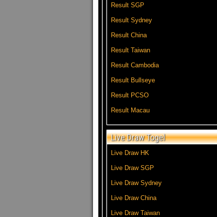
Result SGP
Result Sydney
Result China
Result Taiwan
Result Cambodia
Result Bullseye
Result PCSO
Result Macau
Live Draw Togel
Live Draw HK
Live Draw SGP
Live Draw Sydney
Live Draw China
Live Draw Taiwan