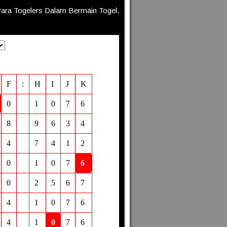
ara Togelers Dalam Bermain Togel.