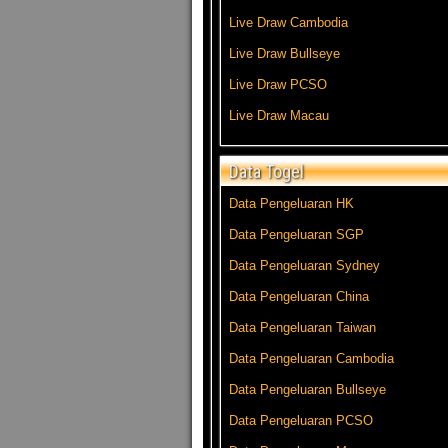
Live Draw Cambodia
Live Draw Bullseye
Live Draw PCSO
Live Draw Macau
Data Togel
Data Pengeluaran HK
Data Pengeluaran SGP
Data Pengeluaran Sydney
Data Pengeluaran China
Data Pengeluaran Taiwan
Data Pengeluaran Cambodia
Data Pengeluaran Bullseye
Data Pengeluaran PCSO