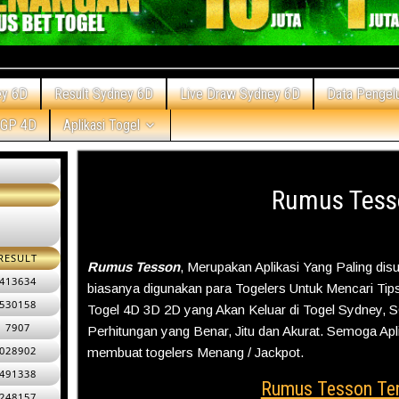
ey 6D
Result Sydney 6D
Live Draw Sydney 6D
Data Pengel
GP 4D
Aplikasi Togel
Rumus Tess
Rumus Tesson
, Merupakan Aplikasi Yang Paling dis
biasanya digunakan para Togelers Untuk Mencari Ti
Togel 4D 3D 2D yang Akan Keluar di Togel Sydney, 
Perhitungan yang Benar, Jitu dan Akurat. Semoga Apl
membuat togelers Menang / Jackpot.
Rumus Tesson Te