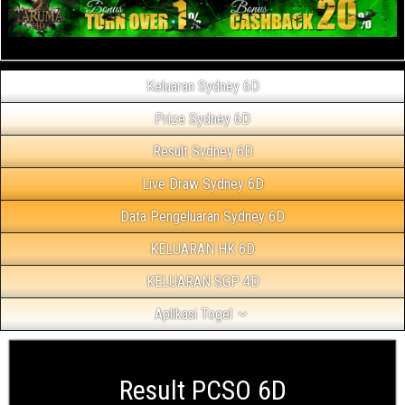
Keluaran Sydney 6D
Prize Sydney 6D
Result Sydney 6D
Live Draw Sydney 6D
Data Pengeluaran Sydney 6D
KELUARAN HK 6D
KELUARAN SGP 4D
Aplikasi Togel
Result PCSO 6D