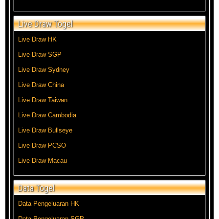
Live Draw Togel
Live Draw HK
Live Draw SGP
Live Draw Sydney
Live Draw China
Live Draw Taiwan
Live Draw Cambodia
Live Draw Bullseye
Live Draw PCSO
Live Draw Macau
Data Togel
Data Pengeluaran HK
Data Pengeluaran SGP