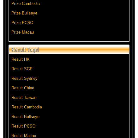
Prize Cambodia
Prize Bullseye
Prize PCSO
Prize Macau
Result Togel
Result HK
Result SGP
Result Sydney
Result China
Result Taiwan
Result Cambodia
Result Bullseye
Result PCSO
Result Macau