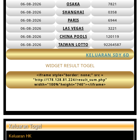
Keluaran Togel
Keluaran HK