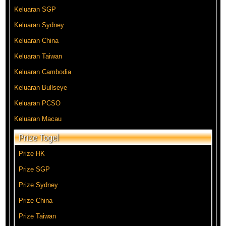
Keluaran SGP
Keluaran Sydney
Keluaran China
Keluaran Taiwan
Keluaran Cambodia
Keluaran Bullseye
Keluaran PCSO
Keluaran Macau
Prize Togel
Prize HK
Prize SGP
Prize Sydney
Prize China
Prize Taiwan