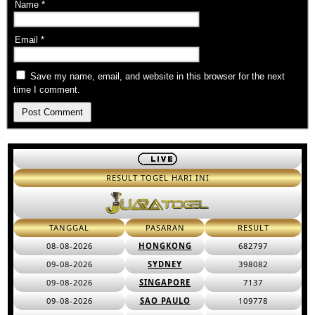
Name
*
Email
*
Save my name, email, and website in this browser for the next
time I comment.