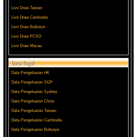
Live Draw Taiwan
Live Draw Cambodia
Live Draw Bullseye
Live Draw PCSO
Live Draw Macau
Data Togel
Data Pengeluaran HK
Data Pengeluaran SGP
Data Pengeluaran Sydney
Data Pengeluaran China
Data Pengeluaran Taiwan
Data Pengeluaran Cambodia
Data Pengeluaran Bullseye