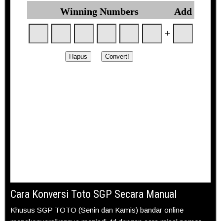
Cara Konversi Toto SGP Secara Manual
Khusus SGP TOTO (Senin dan Kamis) bandar online